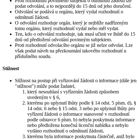
Proti rozhodnutí povinného subjektu o odmítnutí žádosti lze
podat odvolání, a to nejpozději do 15 dnů od jeho doručení.
Odvolání se podává u orgánu, který vydal rozhodnutí o
odmítnutí žádosti.
O odvolání rozhoduje orgán, který je nejblíže nadřízeným
tomu orgánu, který rozhodnutí vydal nebo měl vydat.
Ten, kdo o odvolání rozhoduje, tak musí učinit ve lhůtě do 15
dnů od předložení odvolání povinným subjektem.
Proti rozhodnutí odvolacího orgánu se již nelze odvolat. Lze
však podat návrh na přezkoumání takového rozhodnutí u
příslušného soudu.
Stížnost
Stížnost na postup při vyřizování žádosti o informace (dále jen
"stížnost") může podat žadatel,
který nesouhlasí s vyřízením žádosti způsobem
uvedeným v § 6,
kterému po uplynutí lhůty podle § 14 odst. 5 písm. d), §
14 odst. 6 nebo § 15 odst. 3 nebo po uplynutí lhůty pro
vyřízení žádosti o informace stanovené v rozhodnutí
podle odstavce 6 písm. b) nebyla poskytnuta informace
nebo předložena konečná licenční nabídka a nebylo
vydáno rozhodnutí o odmítnutí žádosti,
kterému byla informace poskytnuta částečně, aniž bylo