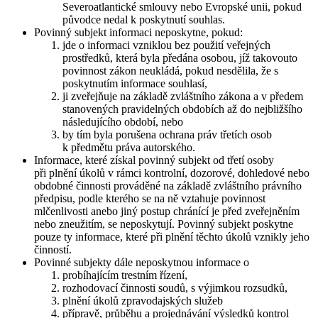
Severoatlantické smlouvy nebo Evropské unii, pokud
původce nedal k poskytnutí souhlas.
Povinný subjekt informaci neposkytne, pokud:
jde o informaci vzniklou bez použití veřejných
prostředků, která byla předána osobou, jíž takovouto
povinnost zákon neukládá, pokud nesdělila, že s
poskytnutím informace souhlasí,
ji zveřejňuje na základě zvláštního zákona a v předem
stanovených pravidelných obdobích až do nejbližšího
následujícího období, nebo
by tím byla porušena ochrana práv třetích osob
k předmětu práva autorského.
Informace, které získal povinný subjekt od třetí osoby
při plnění úkolů v rámci kontrolní, dozorové, dohledové nebo
obdobné činnosti prováděné na základě zvláštního právního
předpisu, podle kterého se na ně vztahuje povinnost
mlčenlivosti anebo jiný postup chránící je před zveřejněním
nebo zneužitím, se neposkytují. Povinný subjekt poskytne
pouze ty informace, které při plnění těchto úkolů vznikly jeho
činností.
Povinné subjekty dále neposkytnou informace o
probíhajícím trestním řízení,
rozhodovací činnosti soudů, s výjimkou rozsudků,
plnění úkolů zpravodajských služeb
přípravě, průběhu a projednávání výsledků kontrol