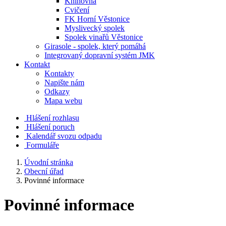
Knihovna
Cvičení
FK Horní Věstonice
Myslivecký spolek
Spolek vinařů Věstonice
Girasole - spolek, který pomáhá
Integrovaný dopravní systém JMK
Kontakt
Kontakty
Napište nám
Odkazy
Mapa webu
Hlášení rozhlasu
Hlášení poruch
Kalendář svozu odpadu
Formuláře
Úvodní stránka
Obecní úřad
Povinné informace
Povinné informace