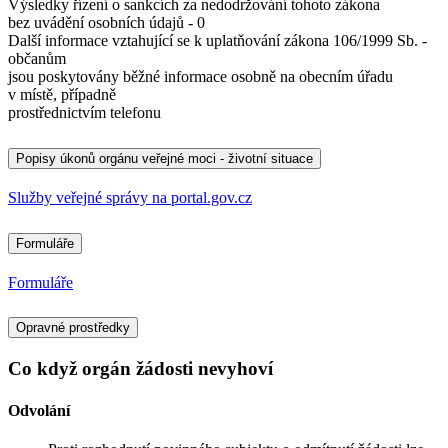
Výsledky řízení o sankcích za nedodržování tohoto zákona
bez uvádění osobních údajů - 0
Další informace vztahující se k uplatňování zákona 106/1999 Sb. -
občanům
jsou poskytovány běžné informace osobně na obecním úřadu
v místě, případně
prostřednictvím telefonu
Popisy úkonů orgánu veřejné moci - životní situace
Služby veřejné správy na portal.gov.cz
Formuláře
Formuláře
Opravné prostředky
Co když orgán žádosti nevyhoví
Odvolání