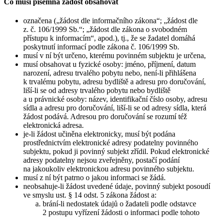
Co musí písemná žádost obsahovat
označena („žádost dle informačního zákona“; „žádost dle
z. č. 106/1999 Sb.“; „žádost dle zákona o svobodném
přístupu k informacím“, apod.), tj., že se žadatel domáhá
poskytnutí informací podle zákona č. 106/1999 Sb.
musí v ní být určeno, kterému povinném subjektu je určena,
musí obsahovat u fyzické osoby: jméno, příjmení, datum
narození, adresu trvalého pobytu nebo, není-li přihlášena
k trvalému pobytu, adresu bydliště a adresu pro doručování,
liší-li se od adresy trvalého pobytu nebo bydliště
a u právnické osoby: název, identifikační číslo osoby, adresu
sídla a adresu pro doručování, liší-li se od adresy sídla, která
žádost podává. Adresou pro doručování se rozumí též
elektronická adresa.
je-li žádost učiněna elektronicky, musí být podána
prostřednictvím elektronické adresy podatelny povinného
subjektu, pokud ji povinný subjekt zřídil. Pokud elektronické
adresy podatelny nejsou zveřejněny, postačí podání
na jakoukoliv elektronickou adresu povinného subjektu.
musí z ní být patrno o jakou informaci se žádá.
neobsahuje-li žádost uvedené údaje, povinný subjekt posoudí
ve smyslu ust. § 14 odst. 5 zákona žádost a:
brání-li nedostatek údajů o žadateli podle odstavce
2 postupu vyřízení žádosti o informaci podle tohoto