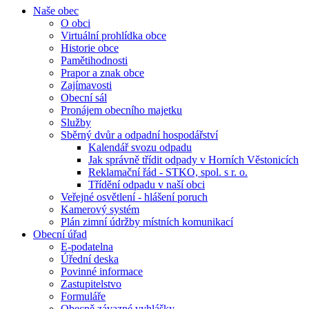
Naše obec
O obci
Virtuální prohlídka obce
Historie obce
Pamětihodnosti
Prapor a znak obce
Zajímavosti
Obecní sál
Pronájem obecního majetku
Služby
Sběrný dvůr a odpadní hospodářství
Kalendář svozu odpadu
Jak správně třídit odpady v Horních Věstonicích
Reklamační řád - STKO, spol. s r. o.
Třídění odpadu v naší obci
Veřejné osvětlení - hlášení poruch
Kamerový systém
Plán zimní údržby místních komunikací
Obecní úřad
E-podatelna
Úřední deska
Povinné informace
Zastupitelstvo
Formuláře
Obecně závazné vyhlášky