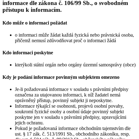
informace dle zákona č. 106/99 Sb., o svobodném
přístupu k informacím.
Kdo může o informaci požádat
o informaci může žádat každá fyzická nebo právnická osoba,
přičemž nemusí zdůvodňovat proč o informaci žádá
Kdo informaci poskytne
kterýkoli státní orgán nebo orgány územní samosprávy (obce)
Kdy je podání informace povinným subjektem omezeno
Je-li požadovaná informace v souladu s právními předpisy
označena za utajovanou informaci, k níž žadatel nemá
oprávněný přístup, povinný subjekt ji neposkytne.
Informace týkající se osobnosti, projevů osobní povahy,
soukromí fyzické osoby a osobní údaje povinný subjekt
poskytne jen v souladu s právními předpisy, upravujícími
jejich ochranu.
Pokud je požadovaná informace obchodním tajemstvím dle
ust. § 17 zák. č. 513/1991 Sb., obchodního zákoníku, resp.