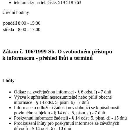
telefonicky na tel. čísle: 519 518 763
Úřední hodiny
pondělí
8:00 - 15:30
středa
8:00 - 17:00
Zákon č. 106/1999 Sb. O svobodném přístupu
k informacím - přehled lhůt a termínů
Lhůty
Odkaz na zveřejněnou informaci - § 6 odst. l) - 7 dnů
Výzva k upřesnění nesrozumitelné nebo příliš obecné
informace - § 14 odst. 5, písm. b) - 7 dnů
Informace o odložení žádosti nevztahující se k působnosti
povinného subjektu - § 14 odst.5, písm. c) - 7 dnů
Poskytnutí informace žadateli - § 14 odst. 5, písm. d) - 15 dnů
Prodloužení lhůty pro poskytnutí informace ze závažných
důvodů - § 14 odst. 6) - 10 dnů