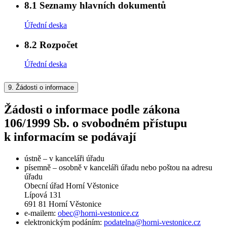
8.1
Seznamy hlavních dokumentů
Úřední deska
8.2
Rozpočet
Úřední deska
9.
Žádosti o informace
Žádosti o informace podle zákona
106/1999 Sb. o svobodném přístupu
k informacím se podávají
ústně – v kanceláři úřadu
písemně – osobně v kanceláři úřadu nebo poštou na adresu
úřadu
Obecní úřad Horní Věstonice
Lípová 131
691 81 Horní Věstonice
e-mailem:
obec@horni-vestonice.cz
elektronickým podáním:
podatelna@horni-vestonice.cz