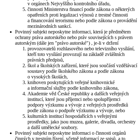
v orgánech Nejvyššího kontrolního úřadu,
činnosti Ministerstva financí podle zákona o některých
opatřeních proti legalizaci výnosů z trestné činnosti
a financování terorismu nebo podle zákona o provádění
mezinárodních sankcí.
Povinný subjekt neposkytne informaci, která je předmětem
ochrany práva autorského nebo práv souvisejících s právem
autorským (dále jen "právo autorské") , je-li v držení
provozovatelů rozhlasového nebo televizního vysílání,
kteří toto vysílání provozují na základě zvláštních
právních předpisů,
škol a školských zařízení, které jsou součástí vzdělávací
soustavy podle školského zákona a podle zákona
o vysokých školách,
knihoven poskytujících veřejné knihovnické
a informační služby podle knihovního zákona,
Akademie věd České republiky a dalších veřejných
institucí, které jsou příjemci nebo spolupříjemci
podpory výzkumu a vývoje z veřejných prostředků
podle zákona o podpoře výzkumu a vývoje, nebo
kulturních institucí hospodařících s veřejnými
prostředky, jako jsou muzea, galerie, divadla, orchestry
a další umělecké soubory.
Povinný subjekt neposkytne informaci o činnosti orgánů
činných v trestním řízení, včetně informací ze spisů, a to