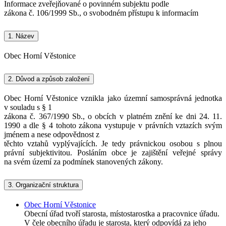
Informace zveřejňované o povinném subjektu podle
zákona č. 106/1999 Sb., o svobodném přístupu k informacím
1.
Název
Obec Horní Věstonice
2.
Důvod a způsob založení
Obec Horní Věstonice vznikla jako územní samosprávná jednotka
v souladu s § 1
zákona č. 367/1990 Sb., o obcích v platném znění ke dni 24. 11.
1990 a dle § 4 tohoto zákona vystupuje v právních vztazích svým
jménem a nese odpovědnost z
těchto vztahů vyplývajících. Je tedy právnickou osobou s plnou
právní subjektivitou. Posláním obce je zajištění veřejné správy
na svém území za podmínek stanovených zákony.
3.
Organizační struktura
Obec Horní Věstonice
Obecní úřad tvoří starosta, místostarostka a pracovnice úřadu.
V čele obecního úřadu je starosta, který odpovídá za jeho