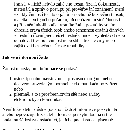
i spisů, v nichž nebylo zahájeno trestní řízení, dokumentů,
materiálů a zpráv o postupu při prověřování oznámení, které
vznikly činností těchto orgánů při ochraně bezpečnosti osob,
majetku a veřejného pořádku, předcházení trestné činnosti
a při plnění úkolů podle trestního řádu, pokud by se tím
ohrozila práva třetích osob anebo schopnost orgánů činných
v trestním řízení předcházet trestné činnosti, vyhledávat nebo
odhalovat trestnou činnost nebo stíhat trestné činy nebo
zajišťovat bezpečnost České republiky.
Jak se o informaci žádá
Žádost o poskytnutí informace se podává
ústně, tj osobní návštěvou na příslušném orgánu nebo
dotazem provedeným pomocí telekomunikačního zařízení
nebo
písemně, a to i prostřednictvím sítě nebo služby
elektronických komunikací.
Není-li žadateli na ústně podanou žádost informace poskytnuta
anebo nepovažuje-li žadatel informaci poskytnutou na ústně
podanou žádost za dostačující, je třeba podat žádost písemně.