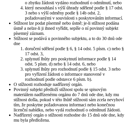
o zbytku žádosti vydáno rozhodnutí o odmítnutí, nebo
který nesouhlasí s výší úhrady sdělené podle § 17 odst.
3 nebo s výší odměny podle § 14b odst. 2,
požadovanými v souvislosti s poskytováním informací.
Stížnost lze podat písemně nebo ústně; je-li stížnost podána
ústně a nelze-li ji ihned vyřídit, sepíše o ní povinný subjekt
písemný záznam.
Stížnost se podává u povinného subjektu, a to do 30 dnů ode
dne
doručení sdělení podle § 6, § 14 odst. 5 písm. c) nebo §
17 odst. 3,
uplynutí lhůty pro poskytnutí informace podle § 14
odst. 5 písm. d) nebo § 14 odst. 6, nebo
uplynutí lhůty pro rozhodnutí podle § 15 odst. 3 nebo
pro vyřízení žádosti o informace stanovené v
rozhodnutí podle odstavce 6 písm. b).
O stížnosti rozhoduje nadřízený orgán.
Povinný subjekt předloží stížnost spolu se spisovým
materiálem nadřízenému orgánu do 7 dnů ode dne, kdy mu
stížnost došla, pokud v této lhůtě stížnosti sám zcela nevyhoví
tím, že poskytne požadovanou informaci nebo konečnou
licenční nabídku, nebo vydá rozhodnutí o odmítnutí žádosti.
Nadřízený orgán o stížnosti rozhodne do 15 dnů ode dne, kdy
mu byla předložena.