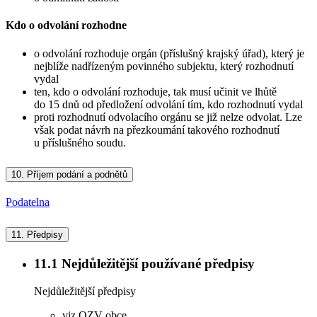
Kdo o odvolání rozhodne
o odvolání rozhoduje orgán (příslušný krajský úřad), který je
nejblíže nadřízeným povinného subjektu, který rozhodnutí
vydal
ten, kdo o odvolání rozhoduje, tak musí učinit ve lhůtě
do 15 dnů od předložení odvolání tím, kdo rozhodnutí vydal
proti rozhodnutí odvolacího orgánu se již nelze odvolat. Lze
však podat návrh na přezkoumání takového rozhodnutí
u příslušného soudu.
10.
Příjem podání a podnětů
Podatelna
11.
Předpisy
11.1
Nejdůležitější používané předpisy
Nejdůležitější předpisy
viz OZV obce