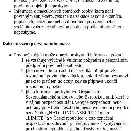
dle ust. § 504 zák. č. 89/2012 Sb., občanského zákoníku,
povinný subjekt ji neposkytne.
Informace o majetkových poměrech osoby, která není
povinným subjektem, získané na základě zákonů o daních,
poplatcích, penzijním nebo zdravotním pojištění anebo
sociálním zabezpečení povinný subjekt podle tohoto zákona
neposkytne.
Další omezení práva na informace
Povinný subjekt může omezit poskytnutí informace, pokud:
se vztahuje výlučně k vnitřním pokynům a personálním
předpisům povinného subjektu,
jde o novou informaci, která vznikla při přípravě
rozhodnutí povinného subjektu, pokud zákon nestanoví
jinak; to platí jen do doby, kdy se příprava ukončí
rozhodnutím, nebo
jde o informaci poskytnutou Organizací
Severoatlantické smlouvy nebo Evropskou unií, která je
v zájmu bezpečnosti státu, veřejné bezpečnosti nebo
ochrany práv třetích osob chráněna uvedenými původci
označením „NATO UNCLASSIFIED“ nebo
„LIMITE“ a v České republice je toto označení
respektováno z důvodů plnění povinností vyplývajících
pro Českou republiku z jejího členství v Organizaci