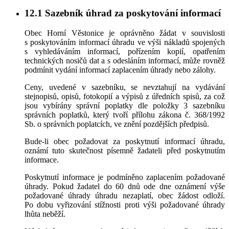
12.1
Sazebník úhrad za poskytování informací
Obec Horní Věstonice je oprávněno žádat v souvislosti
s poskytováním informací úhradu ve výši nákladů spojených
s vyhledáváním informací, pořízením kopií, opatřením
technických nosičů dat a s odesláním informací, může rovněž
podmínit vydání informací zaplacením úhrady nebo zálohy.
Ceny, uvedené v sazebníku, se nevztahují na vydávání
stejnopisů, opisů, fotokopií a výpisů z úředních spisů, za což
jsou vybírány správní poplatky dle položky 3 sazebníku
správních poplatků, který tvoří přílohu zákona č. 368/1992
Sb. o správních poplatcích, ve znění pozdějších předpisů.
Bude-li obec požadovat za poskytnutí informací úhradu,
oznámí tuto skutečnost písemně žadateli před poskytnutím
informace.
Poskytnutí informace je podmíněno zaplacením požadované
úhrady. Pokud žadatel do 60 dnů ode dne oznámení výše
požadované úhrady úhradu nezaplatí, obec žádost odloží.
Po dobu vyřizování stížnosti proti výši požadované úhrady
lhůta neběží.