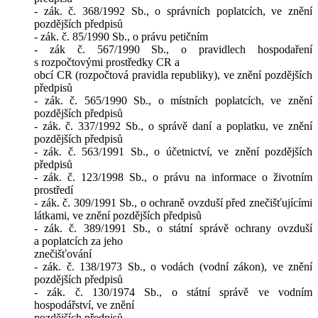
- zák. č. 368/1992 Sb., o správních poplatcích, ve znění
pozdějších předpisů
- zák. č. 85/1990 Sb., o právu petičním
- zák č. 567/1990 Sb., o pravidlech hospodaření
s rozpočtovými prostředky CR a
obcí CR (rozpočtová pravidla republiky), ve znění pozdějších
předpisů
- zák. č. 565/1990 Sb., o místních poplatcích, ve znění
pozdějších předpisů
- zák. č. 337/1992 Sb., o správě daní a poplatku, ve znění
pozdějších předpisů
- zák. č. 563/1991 Sb., o účetnictví, ve znění pozdějších
předpisů
- zák. č. 123/1998 Sb., o právu na informace o životním
prostředí
- zák. č. 309/1991 Sb., o ochraně ovzduší před znečišťujícími
látkami, ve znění pozdějších předpisů
- zák. č. 389/1991 Sb., o státní správě ochrany ovzduší
a poplatcích za jeho
znečišťování
- zák. č. 138/1973 Sb., o vodách (vodní zákon), ve znění
pozdějších předpisů
- zák. č. 130/1974 Sb., o státní správě ve vodním
hospodářství, ve znění
pozdějších předpisů