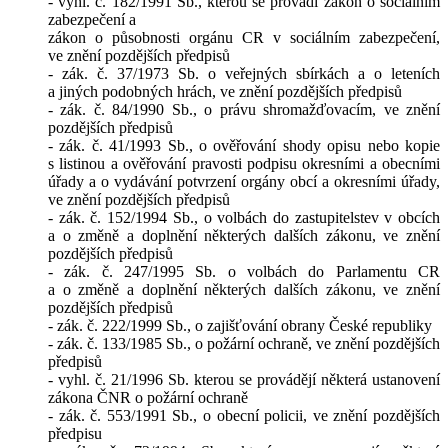
- vyhl. č. 182/1991 Sb., kterou se provádí zákon o sociálním
zabezpečení a
zákon o působnosti orgánu CR v sociálním zabezpečení,
ve znění pozdějších předpisů
- zák. č. 37/1973 Sb. o veřejných sbírkách a o leteních
a jiných podobných hrách, ve znění pozdějších předpisů
- zák. č. 84/1990 Sb., o právu shromažďovacím, ve znění
pozdějších předpisů
- zák. č. 41/1993 Sb., o ověřování shody opisu nebo kopie
s listinou a ověřování pravosti podpisu okresními a obecními
úřady a o vydávání potvrzení orgány obcí a okresními úřady,
ve znění pozdějších předpisů
- zák. č. 152/1994 Sb., o volbách do zastupitelstev v obcích
a o změně a doplnění některých dalších zákonu, ve znění
pozdějších předpisů
- zák. č. 247/1995 Sb. o volbách do Parlamentu CR
a o změně a doplnění některých dalších zákonu, ve znění
pozdějších předpisů
- zák. č. 222/1999 Sb., o zajišťování obrany České republiky
- zák. č. 133/1985 Sb., o požární ochraně, ve znění pozdějších
předpisů
- vyhl. č. 21/1996 Sb. kterou se provádějí některá ustanovení
zákona ČNR o požární ochraně
- zák. č. 553/1991 Sb., o obecní policii, ve znění pozdějších
předpisu