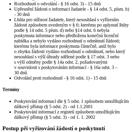
Rozhodnutí o odvolání - § 16 odst. 3) - 15 dnů
Upřesnění žádosti o informaci žadatele - § 14 odst. 5, písm. b)
- 30 dnů
Lhůta pro stížnost žadatele, který nesouhlasí s vyřízením
žádosti způsobem uvedeným v § 6; kterému po uplynutí lhůty
podle § 14 odst. 5 písm. d) nebo §14 odst. 6 nebyla
poskytnuta informace nebo předložena konečná licenční
nabídka a nebylo vydáno rozhodnutí o odmítnutí žádosti;
kterému byla informace poskytnuta částečně, aniž bylo
o zbytku žádosti vydáno rozhodnutí o odmítnutí, nebo který
nesouhlasí s výší úhrady sdělené podle § 17 odst. 3 nebo
s výší odměny podle § 14a odst. 2, požadovanými
v souvislosti s poskytováním informací - § 16a odst. 3 –
30 dnů
Odvolání proti rozhodnutí - § 16 odst. 1) - 15 dnů
Termíny
Poskytování informací dle § 5 odst. 1 způsobem umožňujícím
dálkový přístup (§ 5 odst. 2) - od 1.1.2001
Poskytování informací z registrů způsobem umožňujícím
dálkový přístup (§ 5 odst. 3) - od 1. 1. 2002
Postup při vyřizování žádostí o poskytnutí