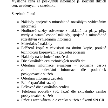
Výsledná cena za poskytnutí informace je součtem dílčích
cen, uvedených v sazebníku.
Sazebník úhrad
Náklady spojené s mimořádně rozsáhlým vyhledáním
informací
Hodinové sazby odvozené z nákladů na platy, příp.
mzdy a ostatní osobní náklady, spojené s mimořádně
rozsáhlým vyhledáním informací
Materiálové náklady
Pořízení kopií v závislosti na druhu kopie, použité
technologii kopírování a způsobu pořízení
Náklady na technické nosiče dat
Dle aktuálních cen technických nosičů dat
Odeslání informace e-mailem – poměrná částka
za dobu odesílání informace dle podmínek
poskytovatele služeb
Odeslání informací žadateli
Balné (paušální sazba)
Poštovné dle aktuálního ceníku
Telefonní poplatky (vč. faxu) dle aktuálního ceníku
poskytovatele služeb
Práce s archiváliemi dle ceníku služeb a úkonů SN ČR