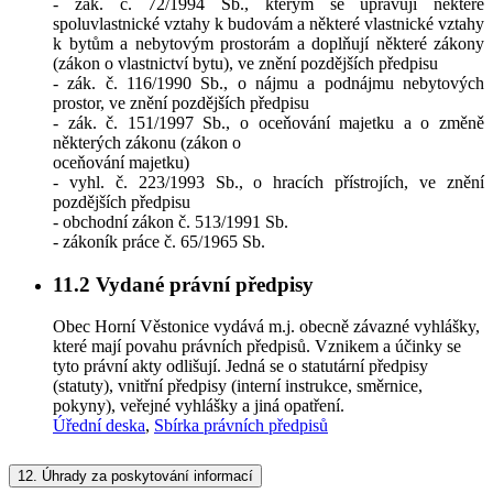
- zák. č. 72/1994 Sb., kterým se upravují některé
spoluvlastnické vztahy k budovám a některé vlastnické vztahy
k bytům a nebytovým prostorám a doplňují některé zákony
(zákon o vlastnictví bytu), ve znění pozdějších předpisu
- zák. č. 116/1990 Sb., o nájmu a podnájmu nebytových
prostor, ve znění pozdějších předpisu
- zák. č. 151/1997 Sb., o oceňování majetku a o změně
některých zákonu (zákon o
oceňování majetku)
- vyhl. č. 223/1993 Sb., o hracích přístrojích, ve znění
pozdějších předpisu
- obchodní zákon č. 513/1991 Sb.
- zákoník práce č. 65/1965 Sb.
11.2
Vydané právní předpisy
Obec Horní Věstonice vydává m.j. obecně závazné vyhlášky,
které mají povahu právních předpisů. Vznikem a účinky se
tyto právní akty odlišují. Jedná se o statutární předpisy
(statuty), vnitřní předpisy (interní instrukce, směrnice,
pokyny), veřejné vyhlášky a jiná opatření.
Úřední deska
,
Sbírka právních předpisů
12.
Úhrady za poskytování informací