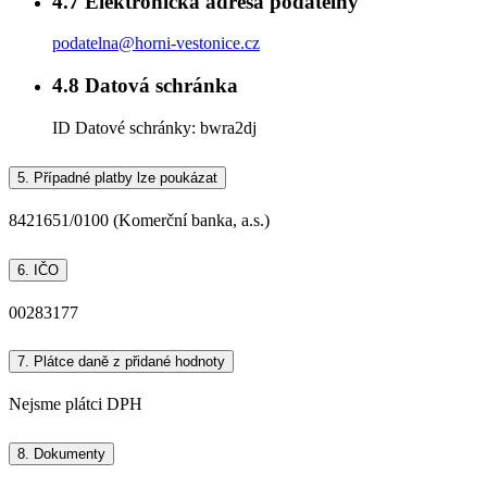
4.7
Elektronická adresa podatelny
podatelna@horni-vestonice.cz
4.8
Datová schránka
ID Datové schránky:
bwra2dj
5.
Případné platby lze poukázat
8421651/0100 (Komerční banka, a.s.)
6.
IČO
00283177
7.
Plátce daně z přidané hodnoty
Nejsme plátci DPH
8.
Dokumenty