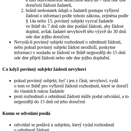
doručení žádosti žadateli,
bránil nedostatek údajů o žadateli postupu vyřízení
žádosti o informaci podle tohoto zákona, zejména podle
§ 14a nebo 15, povinný subjekt vyzval žadatele
ve lhůtě do 7 dnů ode dne podání žádosti, aby žádost
doplnil, avšak žadatel nevyhověl této výzvě do 30 dnů
ode dne jejího doručení.
Nevydá-li povinný subjekt rozhodnutí o odmítnutí žádosti,
nebo pokud povinný subjekt žádost neodloží, poskytne
informaci v souladu se žádostí ve lhůtě nejpozději do 15 dnů
ode dne přijetí žádosti nebo ode dne jejího doplnění.
Co když povinný subjekt žádosti nevyhoví
pokud povinný subjekt, byť i jen z části, nevyhoví, vydá
o tom ve lhůtě pro vyřízení žádosti rozhodnutí, které se doručí
do vlastních rukou žadatele
proti rozhodnutí o odmítnutí žádosti může podat odvolání, a to
nejpozději do 15 dnů od jeho doručení
Komu se odvolání posílá
odvolání se podává u subjektu, který vydal rozhodnutí
o odmítnutí žádosti