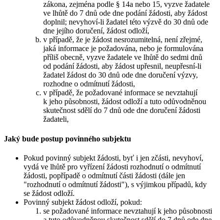
zákona, zejména podle § 14a nebo 15, vyzve žadatele
ve lhůtě do 7 dnů ode dne podání žádosti, aby žádost
doplnil; nevyhoví-li žadatel této výzvě do 30 dnů ode
dne jejího doručení, žádost odloží,
v případě, že je žádost nesrozumitelná, není zřejmé,
jaká informace je požadována, nebo je formulována
příliš obecně, vyzve žadatele ve lhůtě do sedmi dnů
od podání žádosti, aby žádost upřesnil, neupřesní-li
žadatel žádost do 30 dnů ode dne doručení výzvy,
rozhodne o odmítnutí žádosti,
v případě, že požadované informace se nevztahují
k jeho působnosti, žádost odloží a tuto odůvodněnou
skutečnost sdělí do 7 dnů ode dne doručení žádosti
žadateli,
Jaký bude postup povinného subjektu
Pokud povinný subjekt žádosti, byť i jen zčásti, nevyhoví,
vydá ve lhůtě pro vyřízení žádosti rozhodnutí o odmítnutí
žádosti, popřípadě o odmítnutí části žádosti (dále jen
"rozhodnutí o odmítnutí žádosti"), s výjimkou případů, kdy
se žádost odloží.
Povinný subjekt žádost odloží, pokud:
se požadované informace nevztahují k jeho působnosti
a tuto odůvodněnou skutečnost sdělí do 7 dnů ode dne