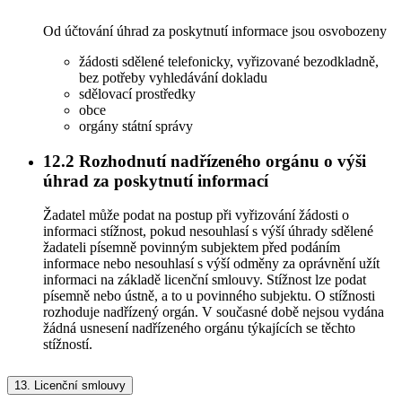
Od účtování úhrad za poskytnutí informace jsou osvobozeny
žádosti sdělené telefonicky, vyřizované bezodkladně,
bez potřeby vyhledávání dokladu
sdělovací prostředky
obce
orgány státní správy
12.2
Rozhodnutí nadřízeného orgánu o výši
úhrad za poskytnutí informací
Žadatel může podat na postup při vyřizování žádosti o
informaci stížnost, pokud nesouhlasí s výší úhrady sdělené
žadateli písemně povinným subjektem před podáním
informace nebo nesouhlasí s výší odměny za oprávnění užít
informaci na základě licenční smlouvy. Stížnost lze podat
písemně nebo ústně, a to u povinného subjektu. O stížnosti
rozhoduje nadřízený orgán. V současné době nejsou vydána
žádná usnesení nadřízeného orgánu týkajících se těchto
stížností.
13.
Licenční smlouvy