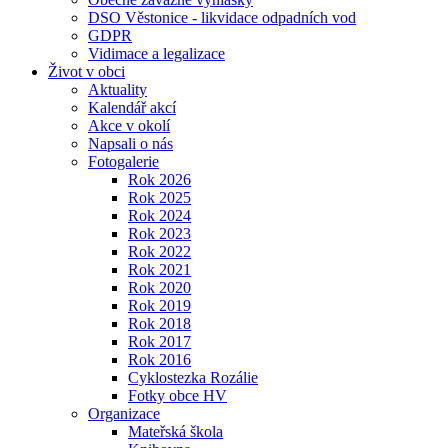
DSO Věstonice - likvidace odpadních vod
GDPR
Vidimace a legalizace
Život v obci
Aktuality
Kalendář akcí
Akce v okolí
Napsali o nás
Fotogalerie
Rok 2026
Rok 2025
Rok 2024
Rok 2023
Rok 2022
Rok 2021
Rok 2020
Rok 2019
Rok 2018
Rok 2017
Rok 2016
Cyklostezka Rozálie
Fotky obce HV
Organizace
Mateřská škola