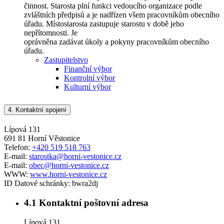
činnost. Starosta plní funkci vedoucího organizace podle
zvláštních předpisů a je nadřízen všem pracovníkům obecního
úřadu. Místostarosta zastupuje starostu v době jeho
nepřítomnosti. Je
oprávněna zadávat úkoly a pokyny pracovníkům obecního
úřadu.
Zastupitelstvo
Finanční výbor
Kontrolní výbor
Kulturní výbor
4.
Kontaktní spojení
Lípová 131
691 81 Horní Věstonice
Telefon:
+420 519 518 763
E-mail:
starostka@horni-vestonice.cz
E-mail:
obec@horni-vestonice.cz
WWW:
www.horni-vestonice.cz
ID Datové schránky:
bwra2dj
4.1
Kontaktní poštovní adresa
Lípová 131