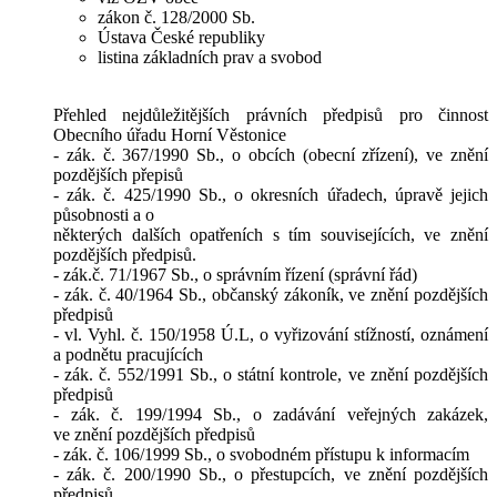
zákon č. 128/2000 Sb.
Ústava České republiky
listina základních prav a svobod
Přehled nejdůležitějších právních předpisů pro činnost
Obecního úřadu Horní Věstonice
- zák. č. 367/1990 Sb., o obcích (obecní zřízení), ve znění
pozdějších přepisů
- zák. č. 425/1990 Sb., o okresních úřadech, úpravě jejich
působnosti a o
některých dalších opatřeních s tím souvisejících, ve znění
pozdějších předpisů.
- zák.č. 71/1967 Sb., o správním řízení (správní řád)
- zák. č. 40/1964 Sb., občanský zákoník, ve znění pozdějších
předpisů
- vl. Vyhl. č. 150/1958 Ú.L, o vyřizování stížností, oznámení
a podnětu pracujících
- zák. č. 552/1991 Sb., o státní kontrole, ve znění pozdějších
předpisů
- zák. č. 199/1994 Sb., o zadávání veřejných zakázek,
ve znění pozdějších předpisů
- zák. č. 106/1999 Sb., o svobodném přístupu k informacím
- zák. č. 200/1990 Sb., o přestupcích, ve znění pozdějších
předpisů