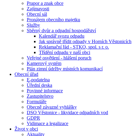
Prapor a znak obce
Zajímavosti
Obecní sál
Pronájem obecního majetku
Služby
Sběrný dvůr a odpadní hospodářství
Kalendář svozu odpadu
Jak správně třídit odpady v Horních Věstonicích
Reklamační řád - STKO, spol. s r. o.
Třídění odpadu v naší obci
Veřejné osvětlení - hlášení poruch
Kamerový systém
Plán zimní údržby místních komunikací
Obecní úřad
E-podatelna
Úřední deska
Povinné informace
Zastupitelstvo
Formuláře
Obecně závazné vyhlášky
DSO Věstonice - likvidace odpadních vod
GDPR
Vidimace a legalizace
Život v obci
Aktuality