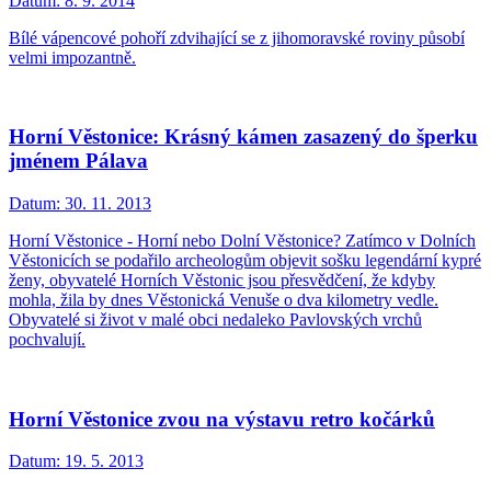
Datum:
8. 9. 2014
Bílé vápencové pohoří zdvihající se z jihomoravské roviny působí
velmi impozantně.
Horní Věstonice: Krásný kámen zasazený do šperku
jménem Pálava
Datum:
30. 11. 2013
Horní Věstonice - Horní nebo Dolní Věstonice? Zatímco v Dolních
Věstonicích se podařilo archeologům objevit sošku legendární kypré
ženy, obyvatelé Horních Věstonic jsou přesvědčení, že kdyby
mohla, žila by dnes Věstonická Venuše o dva kilometry vedle.
Obyvatelé si život v malé obci nedaleko Pavlovských vrchů
pochvalují.
Horní Věstonice zvou na výstavu retro kočárků
Datum:
19. 5. 2013