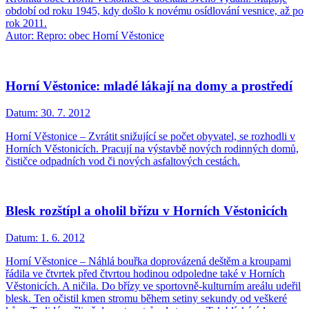
období od roku 1945, kdy došlo k novému osídlování vesnice, až po
rok 2011.
Autor: Repro: obec Horní Věstonice
Horní Věstonice: mladé lákají na domy a prostředí
Datum:
30. 7. 2012
Horní Věstonice – Zvrátit snižující se počet obyvatel, se rozhodli v
Horních Věstonicích. Pracují na výstavbě nových rodinných domů,
čističce odpadních vod či nových asfaltových cestách.
Blesk rozštípl a oholil břízu v Horních Věstonicích
Datum:
1. 6. 2012
Horní Věstonice – Náhlá bouřka doprovázená deštěm a kroupami
řádila ve čtvrtek před čtvrtou hodinou odpoledne také v Horních
Věstonicích. A ničila. Do břízy ve sportovně-kulturním areálu udeřil
blesk. Ten očistil kmen stromu během setiny sekundy od veškeré