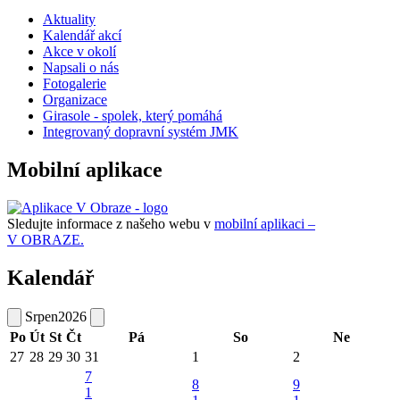
Aktuality
Kalendář akcí
Akce v okolí
Napsali o nás
Fotogalerie
Organizace
Girasole - spolek, který pomáhá
Integrovaný dopravní systém JMK
Mobilní aplikace
Sledujte informace z našeho webu v
mobilní aplikaci –
V OBRAZE.
Kalendář
Srpen
2026
Po
Út
St
Čt
Pá
So
Ne
27
28
29
30
31
1
2
7
8
9
1