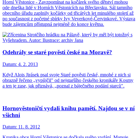
Horní Věstonice - Zavzpomínat na kočárek svého dětství mohou
ode dneška lidé v Horních Věstonicích na Břeclavsku. Sál tamního
obecního úřadu zaplnily kočárky od třicátých let minulého století až
po současnost z početné sbírky Ivy Veverkové-Červinkové. Výstava
bude zájemcům přístupná nejméně do konce května.
Odehrály se staré pověsti české na Moravě?
Datum:
4. 2. 2013
Když Alois Jirásek psal svoje Staré pověsti české, mnohé z nich si
obrazně řečeno „vypůjčil" od nejstaršího českého kronikáře Kosmy
a ten je zase, jak přiznává, „poznal z báječného podání starců".
Hornověstoničtí vydali knihu pamětí. Najdou se v ní
všichni
Datum:
11. 8. 2012
Kronika obce Horní Věstonice se dočkala svého vydání. Mapuje