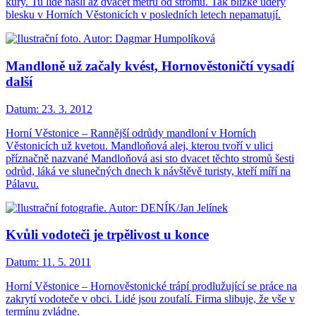
kůry. Tu lidé našli až dvacet metrů od stromu. Tak blízké údery
blesku v Horních Věstonicích v posledních letech nepamatují.
Mandloně už začaly kvést, Hornověstoničtí vysadí
další
Datum:
23. 3. 2012
Horní Věstonice – Rannější odrůdy mandloní v Horních
Věstonicích už kvetou. Mandloňová alej, kterou tvoří v ulici
příznačně nazvané Mandloňová asi sto dvacet těchto stromů šesti
odrůd, láká ve slunečných dnech k návštěvě turisty, kteří míří na
Pálavu.
Kvůli vodoteči je trpělivost u konce
Datum:
11. 5. 2011
Horní Věstonice – Hornověstonické trápí prodlužující se práce na
zakrytí vodoteče v obci. Lidé jsou zoufalí. Firma slibuje, že vše v
termínu zvládne.