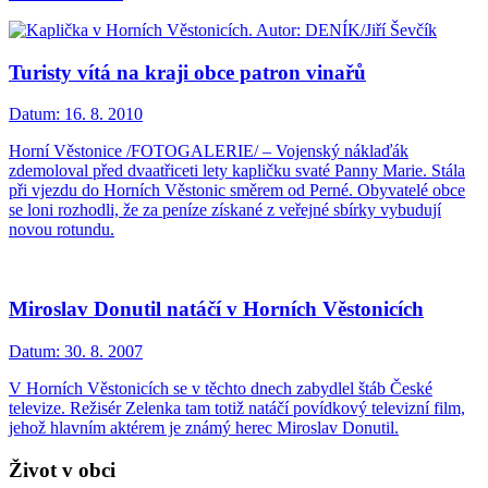
Turisty vítá na kraji obce patron vinařů
Datum:
16. 8. 2010
Horní Věstonice /FOTOGALERIE/ – Vojenský náklaďák
zdemoloval před dvaatřiceti lety kapličku svaté Panny Marie. Stála
při vjezdu do Horních Věstonic směrem od Perné. Obyvatelé obce
se loni rozhodli, že za peníze získané z veřejné sbírky vybudují
novou rotundu.
Miroslav Donutil natáčí v Horních Věstonicích
Datum:
30. 8. 2007
V Horních Věstonicích se v těchto dnech zabydlel štáb České
televize. Režisér Zelenka tam totiž natáčí povídkový televizní film,
jehož hlavním aktérem je známý herec Miroslav Donutil.
Život v obci