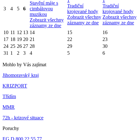
1
1
Stavění máje s
Tradiční
Tradiční
3
4
5
6
cimbálovou
krojované hody
krojované hody
muzikou
Zobrazit všechny
Zobrazit všechny
Zobrazit všechny
záznamy ze dne
záznamy ze dne
záznamy ze dne
10
11
12
13
14
15
16
17
18
19
20
21
22
23
24
25
26
27
28
29
30
31
1
2
3
4
5
6
Mohlo by Vás zajímat
Jihomoravský kraj
KRIZPORT
Třídím
MMR
72h - krizové situace
Poruchy
EG.D
800 22 55 77