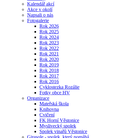
Kalendář akcí
Akce v okolí
Napsali o nás
Fotogalerie
Rok 2026
Rok 2025
Rok 2024
Rok 2023
Rok 2022
Rok 2021
Rok 2020
Rok 2019
Rok 2018
Rok 2017
Rok 2016
Cyklostezka Rozálie
Fotky obce HV
Organizace
Mateřská škola
Knihovna
Cvičení
FK Horní Věstonice
Myslivecký spolek
Spolek vinařů Věstonice
Girasole - spolek, který pomáhá