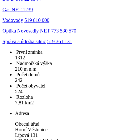
Gas NET 1239
Vodovody
519 810 000
Optika Novosedly NET
773 530 570
Správa a údržba silnic
519 361 131
První zmínka
1312
Nadmořská výška
210 m n.m
Počet domů
242
Počet obyvatel
524
Rozloha
7,81 km2
Adresa
Obecní úřad
Horní Věstonice
Lípová 131