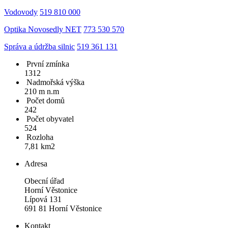
Vodovody
519 810 000
Optika Novosedly NET
773 530 570
Správa a údržba silnic
519 361 131
První zmínka
1312
Nadmořská výška
210 m n.m
Počet domů
242
Počet obyvatel
524
Rozloha
7,81 km2
Adresa
Obecní úřad
Horní Věstonice
Lípová 131
691 81 Horní Věstonice
Kontakt