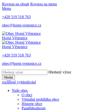
Rovnou na obsah
Rovnou na menu
Menu
+420 519 518 763
obec@horni-vestonice.cz
Horní Věstonice
Horní Věstonice
+420 519 518 763
obec@horni-vestonice.cz
Hledaný výraz
Hledat
rozšířené vyhledávání
Naše obec
O obci
Virtuální prohlídka obce
Historie obce
Pamětihodnosti