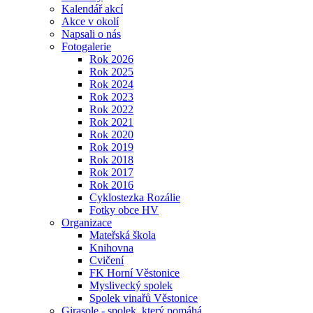
Kalendář akcí
Akce v okolí
Napsali o nás
Fotogalerie
Rok 2026
Rok 2025
Rok 2024
Rok 2023
Rok 2022
Rok 2021
Rok 2020
Rok 2019
Rok 2018
Rok 2017
Rok 2016
Cyklostezka Rozálie
Fotky obce HV
Organizace
Mateřská škola
Knihovna
Cvičení
FK Horní Věstonice
Myslivecký spolek
Spolek vinařů Věstonice
Girasole - spolek, který pomáhá