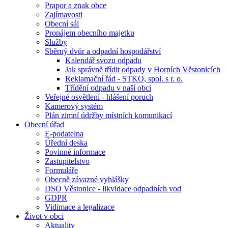
Prapor a znak obce
Zajímavosti
Obecní sál
Pronájem obecního majetku
Služby
Sběrný dvůr a odpadní hospodářství
Kalendář svozu odpadu
Jak správně třídit odpady v Horních Věstonicích
Reklamační řád - STKO, spol. s r. o.
Třídění odpadu v naší obci
Veřejné osvětlení - hlášení poruch
Kamerový systém
Plán zimní údržby místních komunikací
Obecní úřad
E-podatelna
Úřední deska
Povinné informace
Zastupitelstvo
Formuláře
Obecně závazné vyhlášky
DSO Věstonice - likvidace odpadních vod
GDPR
Vidimace a legalizace
Život v obci
Aktuality