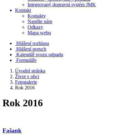
Integrovaný dopravní systém JMK
Kontakt
Kontakty
Napište nám
Odkazy
Mapa webu
Hlášení rozhlasu
Hlášení poruch
Kalendář svozu odpadu
Formuláře
Úvodní stránka
Život v obci
Fotogalerie
Rok 2016
Rok 2016
Fašank