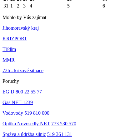
31
1
2
3
4
5
6
Mohlo by Vás zajímat
Jihomoravský kraj
KRIZPORT
Třídím
MMR
72h - krizové situace
Poruchy
EG.D
800 22 55 77
Gas NET 1239
Vodovody
519 810 000
Optika Novosedly NET
773 530 570
Správa a údržba silnic
519 361 131