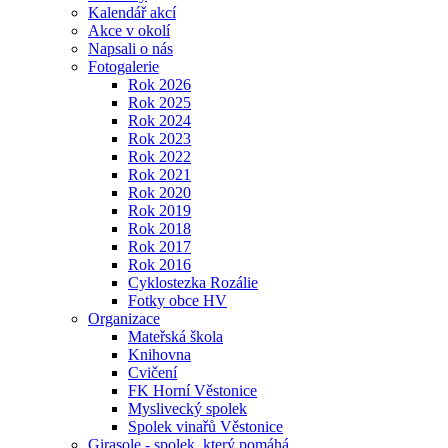
Kalendář akcí
Akce v okolí
Napsali o nás
Fotogalerie
Rok 2026
Rok 2025
Rok 2024
Rok 2023
Rok 2022
Rok 2021
Rok 2020
Rok 2019
Rok 2018
Rok 2017
Rok 2016
Cyklostezka Rozálie
Fotky obce HV
Organizace
Mateřská škola
Knihovna
Cvičení
FK Horní Věstonice
Myslivecký spolek
Spolek vinařů Věstonice
Girasole - spolek, který pomáhá