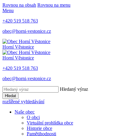
Rovnou na obsah
Rovnou na menu
Menu
+420 519 518 763
obec@horni-vestonice.cz
Horní Věstonice
Horní Věstonice
+420 519 518 763
obec@horni-vestonice.cz
Hledaný výraz
Hledat
rozšířené vyhledávání
Naše obec
O obci
Virtuální prohlídka obce
Historie obce
Pamětihodnosti