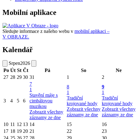
Mobilní aplikace
Sledujte informace z našeho webu v
mobilní aplikaci –
V OBRAZE.
Kalendář
Srpen
2026
Po
Út
St
Čt
Pá
So
Ne
27
28
29
30
31
1
2
7
8
9
1
1
1
Stavění máje s
Tradiční
Tradiční
3
4
5
6
cimbálovou
krojované hody
krojované hody
muzikou
Zobrazit všechny
Zobrazit všechny
Zobrazit všechny
záznamy ze dne
záznamy ze dne
záznamy ze dne
10
11
12
13
14
15
16
17
18
19
20
21
22
23
24
25
26
27
28
29
30