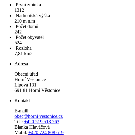
První zmínka
1312
Nadmořská výška
210 m n.m
Počet domů
242
Počet obyvatel
524
Rozloha
7,81 km2
Adresa
Obecní úřad
Horní Věstonice
Lípová 131
691 81 Horní Věstonice
Kontakt
E-maill:
obec@horni-vestonice.cz
Tel.:
+420 519 518 763
Blanka Hlaváčová
Mobil:
+420 724 808 619