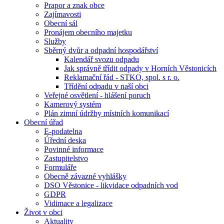
Prapor a znak obce
Zajímavosti
Obecní sál
Pronájem obecního majetku
Služby
Sběrný dvůr a odpadní hospodářství
Kalendář svozu odpadu
Jak správně třídit odpady v Horních Věstonicích
Reklamační řád - STKO, spol. s r. o.
Třídění odpadu v naší obci
Veřejné osvětlení - hlášení poruch
Kamerový systém
Plán zimní údržby místních komunikací
Obecní úřad
E-podatelna
Úřední deska
Povinné informace
Zastupitelstvo
Formuláře
Obecně závazné vyhlášky
DSO Věstonice - likvidace odpadních vod
GDPR
Vidimace a legalizace
Život v obci
Aktuality