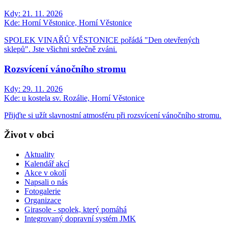
Kdy:
21. 11. 2026
Kde:
Horní Věstonice, Horní Věstonice
SPOLEK VINAŘŮ VĚSTONICE pořádá "Den otevřených
sklepů". Jste všichni srdečně zváni.
Rozsvícení vánočního stromu
Kdy:
29. 11. 2026
Kde:
u kostela sv. Rozálie, Horní Věstonice
Přijďte si užít slavnostní atmosféru při rozsvícení vánočního stromu.
Život v obci
Aktuality
Kalendář akcí
Akce v okolí
Napsali o nás
Fotogalerie
Organizace
Girasole - spolek, který pomáhá
Integrovaný dopravní systém JMK