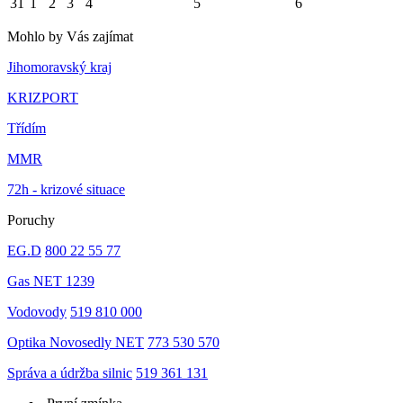
31
1
2
3
4
5
6
Mohlo by Vás zajímat
Jihomoravský kraj
KRIZPORT
Třídím
MMR
72h - krizové situace
Poruchy
EG.D
800 22 55 77
Gas NET 1239
Vodovody
519 810 000
Optika Novosedly NET
773 530 570
Správa a údržba silnic
519 361 131