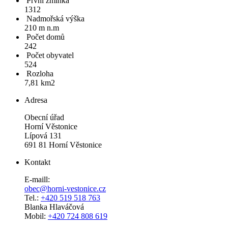
První zmínka
1312
Nadmořská výška
210 m n.m
Počet domů
242
Počet obyvatel
524
Rozloha
7,81 km2
Adresa
Obecní úřad
Horní Věstonice
Lípová 131
691 81 Horní Věstonice
Kontakt
E-maill:
obec@horni-vestonice.cz
Tel.:
+420 519 518 763
Blanka Hlaváčová
Mobil:
+420 724 808 619