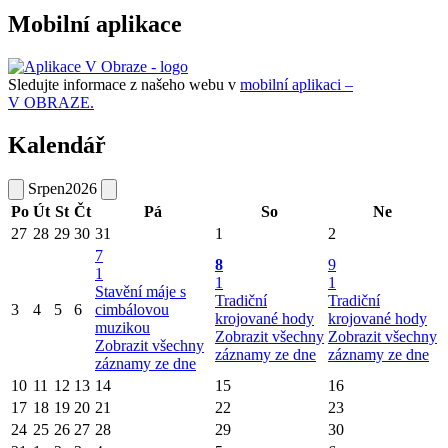
Mobilní aplikace
Sledujte informace z našeho webu v
mobilní aplikaci –
V OBRAZE.
Kalendář
Srpen
2026
Po
Út
St
Čt
Pá
So
Ne
27
28
29
30
31
1
2
7
8
9
1
1
1
Stavění máje s
Tradiční
Tradiční
3
4
5
6
cimbálovou
krojované hody
krojované hody
muzikou
Zobrazit všechny
Zobrazit všechny
Zobrazit všechny
záznamy ze dne
záznamy ze dne
záznamy ze dne
10
11
12
13
14
15
16
17
18
19
20
21
22
23
24
25
26
27
28
29
30