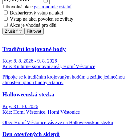
Libovolná akce
gastronomie
ostatní
Bezbariérový vstup na akci
Vstup na akci povolen se zvířaty
Akce je vhodná pro děti
Zrušit filtr
Filtrovat
Tradiční krojované hody
Kdy:
8. 8. 2026 - 9. 8. 2026
Kde:
Kulturně-sportovní areál, Horní Věstonice
Připojte se k tradičním krojovaným hodům a zažijte jedinečnou
atmosféru plnou hudby a tance.
Halloweenská stezka
Kdy:
31. 10. 2026
Kde:
Horní Věstonice, Horní Věstonice
Obec Horní Věstonice vás zve na Halloweenskou stezku
Den otevřených sklepů