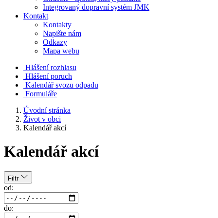
Integrovaný dopravní systém JMK
Kontakt
Kontakty
Napište nám
Odkazy
Mapa webu
Hlášení rozhlasu
Hlášení poruch
Kalendář svozu odpadu
Formuláře
Úvodní stránka
Život v obci
Kalendář akcí
Kalendář akcí
Filtr
od:
do: