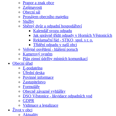
Prapor a znak obce
Zajímavosti
Obecní sál
Pronájem obecního majetku
Služby
Sběrný dvůr a odpadní hospodářství
Kalendář svozu odpadu
Jak správně třídit odpady v Horních Věstonicích
Reklamační řád - STKO, spol. s r. o.
Třídění odpadu v naší obci
Veřejné osvětlení - hlášení poruch
Kamerový systém
Plán zimní údržby místních komunikací
Obecní úřad
E-podatelna
Úřední deska
Povinné informace
Zastupitelstvo
Formuláře
Obecně závazné vyhlášky
DSO Věstonice - likvidace odpadních vod
GDPR
Vidimace a legalizace
Život v obci
Aktuality