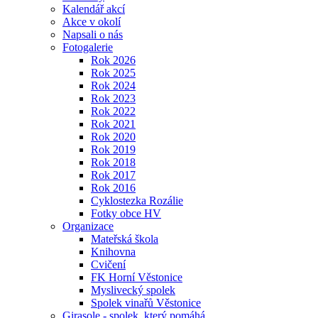
Kalendář akcí
Akce v okolí
Napsali o nás
Fotogalerie
Rok 2026
Rok 2025
Rok 2024
Rok 2023
Rok 2022
Rok 2021
Rok 2020
Rok 2019
Rok 2018
Rok 2017
Rok 2016
Cyklostezka Rozálie
Fotky obce HV
Organizace
Mateřská škola
Knihovna
Cvičení
FK Horní Věstonice
Myslivecký spolek
Spolek vinařů Věstonice
Girasole - spolek, který pomáhá