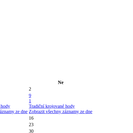
Ne
2
9
1
é hody
Tradiční krojované hody
záznamy ze dne
Zobrazit všechny záznamy ze dne
16
23
30