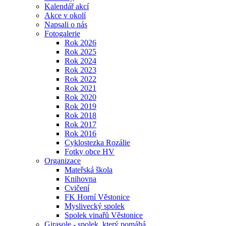
Kalendář akcí
Akce v okolí
Napsali o nás
Fotogalerie
Rok 2026
Rok 2025
Rok 2024
Rok 2023
Rok 2022
Rok 2021
Rok 2020
Rok 2019
Rok 2018
Rok 2017
Rok 2016
Cyklostezka Rozálie
Fotky obce HV
Organizace
Mateřská škola
Knihovna
Cvičení
FK Horní Věstonice
Myslivecký spolek
Spolek vinařů Věstonice
Girasole - spolek, který pomáhá