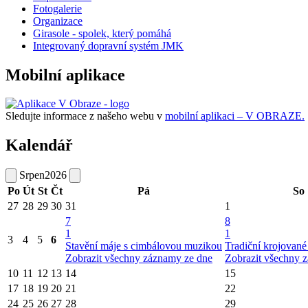
Fotogalerie
Organizace
Girasole - spolek, který pomáhá
Integrovaný dopravní systém JMK
Mobilní aplikace
Sledujte informace z našeho webu v
mobilní aplikaci – V OBRAZE.
Kalendář
Srpen
2026
Po
Út
St
Čt
Pá
So
27
28
29
30
31
1
7
8
1
1
3
4
5
6
Stavění máje s cimbálovou muzikou
Tradiční krojovan
Zobrazit všechny záznamy ze dne
Zobrazit všechny 
10
11
12
13
14
15
17
18
19
20
21
22
24
25
26
27
28
29