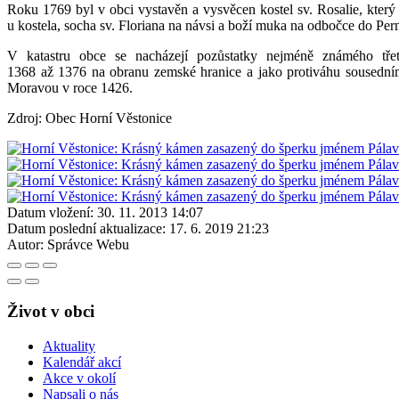
Roku 1769 byl v obci vystavěn a vysvěcen kostel sv. Rosalie, který o
u kostela, socha sv. Floriana na návsi a boží muka na odbočce do Per
V katastru obce se nacházejí pozůstatky nejméně známého tř
1368 až 1376 na obranu zemské hranice a jako protiváhu sousednímu
Moravou v roce 1426.
Zdroj: Obec Horní Věstonice
Datum vložení:
30. 11. 2013 14:07
Datum poslední aktualizace:
17. 6. 2019 21:23
Autor:
Správce Webu
Život v obci
Aktuality
Kalendář akcí
Akce v okolí
Napsali o nás