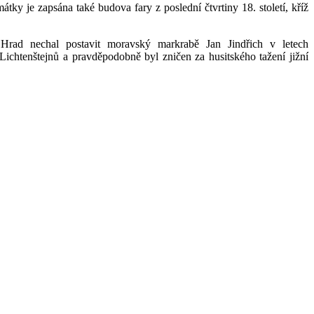
tky je zapsána také budova fary z poslední čtvrtiny 18. století, kříž
rad nechal postavit moravský markrabě Jan Jindřich v letech
ichtenštejnů a pravděpodobně byl zničen za husitského tažení jižní