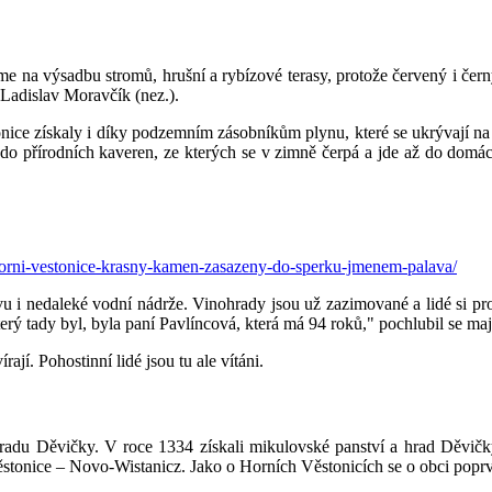
na výsadbu stromů, hrušní a rybízové terasy, protože červený i černý
Ladislav Moravčík (nez.).
onice získaly i díky podzemním zásobníkům plynu, které se ukrývají na 
ní do přírodních kaveren, ze kterých se v zimně čerpá a jde až do dom
-horni-vestonice-krasny-kamen-zasazeny-do-sperku-jmenem-palava/
u i nedaleké vodní nádrže. Vinohrady jsou už zazimované a lidé si p
který tady byl, byla paní Pavlíncová, která má 94 roků," pochlubil se maj
í. Pohostinní lidé jsou tu ale vítáni.
adu Děvičky. V roce 1334 získali mikulovské panství a hrad Děvičky 
stonice – Novo-Wistanicz. Jako o Horních Věstonicích se o obci poprvé