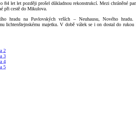
 84 let let později prošel důkladnou rekonstrukcí. Mezi chráněné pamá
né při cestě do Mikulova.
etího hradu na Pavlovských vrších – Neuhausu, Nového hradu. H
 lichtenštejnskému majetku. V době válek se i on dostal do rukou L