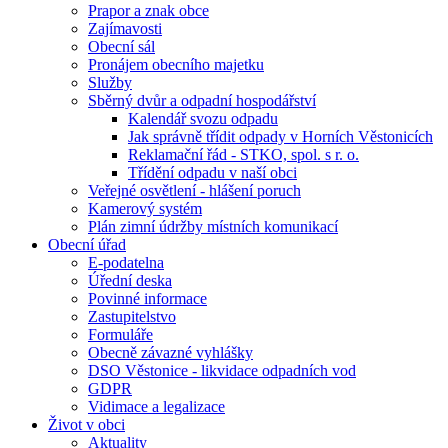
Prapor a znak obce
Zajímavosti
Obecní sál
Pronájem obecního majetku
Služby
Sběrný dvůr a odpadní hospodářství
Kalendář svozu odpadu
Jak správně třídit odpady v Horních Věstonicích
Reklamační řád - STKO, spol. s r. o.
Třídění odpadu v naší obci
Veřejné osvětlení - hlášení poruch
Kamerový systém
Plán zimní údržby místních komunikací
Obecní úřad
E-podatelna
Úřední deska
Povinné informace
Zastupitelstvo
Formuláře
Obecně závazné vyhlášky
DSO Věstonice - likvidace odpadních vod
GDPR
Vidimace a legalizace
Život v obci
Aktuality