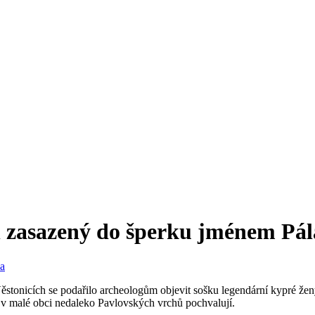
 zasazený do šperku jménem Pál
stonicích se podařilo archeologům objevit sošku legendární kypré ženy
 v malé obci nedaleko Pavlovských vrchů pochvalují.