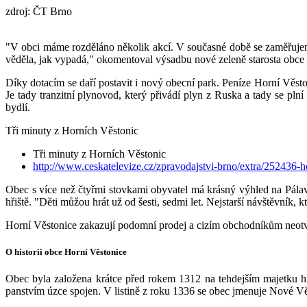
zdroj: ČT Brno
"V obci máme rozděláno několik akcí. V současné době se zaměřujeme 
věděla, jak vypadá," okomentoval výsadbu nové zeleně starosta obce 
Díky dotacím se daří postavit i nový obecní park. Peníze Horní Věst
Je tady tranzitní plynovod, který přivádí plyn z Ruska a tady se pl
bydlí.
Tři minuty z Horních Věstonic
Tři minuty z Horních Věstonic
http://www.ceskatelevize.cz/zpravodajstvi-brno/extra/252436
Obec s více než čtyřmi stovkami obyvatel má krásný výhled na Pálav
hřiště. "Děti můžou hrát už od šesti, sedmi let. Nejstarší návštěvník, 
Horní Věstonice zakazují podomní prodej a cizím obchodníkům neotvíraj
O historii obce Horní Věstonice
Obec byla založena krátce před rokem 1312 na tehdejším majetku hr
panstvím úzce spojen. V listině z roku 1336 se obec jmenuje Nové Vě