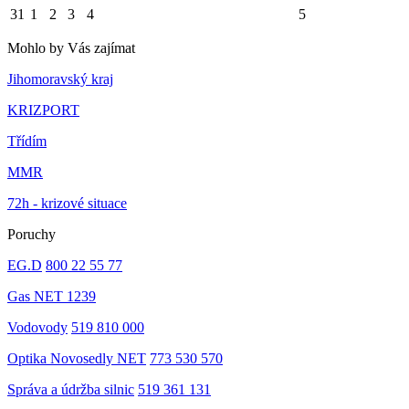
31
1
2
3
4
5
Mohlo by Vás zajímat
Jihomoravský kraj
KRIZPORT
Třídím
MMR
72h - krizové situace
Poruchy
EG.D
800 22 55 77
Gas NET 1239
Vodovody
519 810 000
Optika Novosedly NET
773 530 570
Správa a údržba silnic
519 361 131