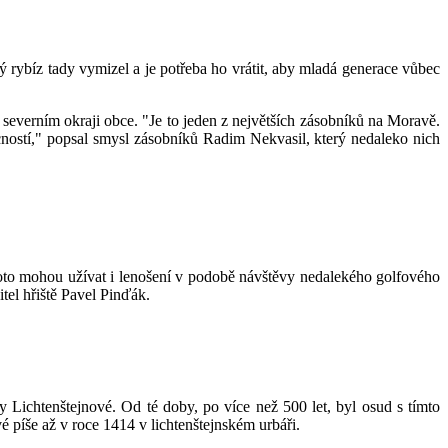
 rybíz tady vymizel a je potřeba ho vrátit, aby mladá generace vůbec
severním okraji obce. "Je to jeden z největších zásobníků na Moravě.
ácností," popsal smysl zásobníků Radim Nekvasil, který nedaleko nich
roto mohou užívat i lenošení v podobě návštěvy nedalekého golfového
itel hřiště Pavel Pinďák.
Lichtenštejnové. Od té doby, po více než 500 let, byl osud s tímto
 píše až v roce 1414 v lichtenštejnském urbáři.