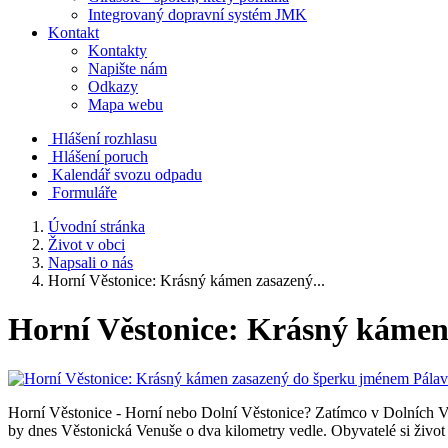
Integrovaný dopravní systém JMK
Kontakt
Kontakty
Napište nám
Odkazy
Mapa webu
Hlášení rozhlasu
Hlášení poruch
Kalendář svozu odpadu
Formuláře
Úvodní stránka
Život v obci
Napsali o nás
Horní Věstonice: Krásný kámen zasazený...
Horní Věstonice: Krásný kámen
Horní Věstonice - Horní nebo Dolní Věstonice? Zatímco v Dolních Vě
by dnes Věstonická Venuše o dva kilometry vedle. Obyvatelé si život